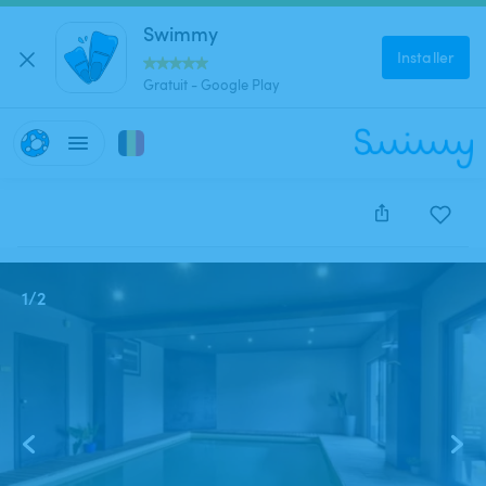
Swimmy
Installer
Gratuit - Google Play
Cette annonce est close et ne peut être réservée.
1
/
2