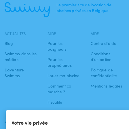
Le premier site de location de
piscines privées en Belgique.
ACTUALITÉS
AIDE
AIDE
Blog
Pour les
Centre d'aide
baigneurs
Swimmy dans les
Conditions
médias
Pour les
d'utilisation
propriétaires
L'aventure
Politique de
Swimmy
Louer ma piscine
confidentialité
Comment ça
Mentions légales
marche ?
Fiscalité
SUIVEZ-NOUS
TÉLÉCHARGEZ L'APP
Votre vie privée