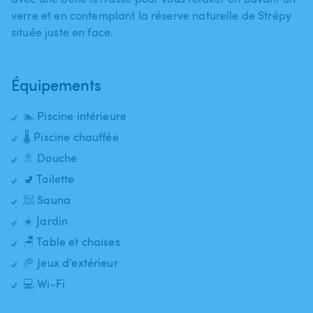
verre et en contemplant la réserve naturelle de Strépy
située juste en face.
Équipements
🏊 Piscine intérieure
🌡️ Piscine chauffée
🚿 Douche
🚽 Toilette
🧖 Sauna
☀️ Jardin
🪑 Table et chaises
🥏 Jeux d'extérieur
💻 Wi-Fi