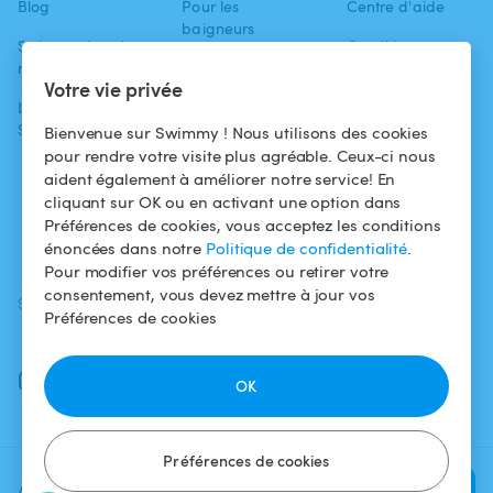
Blog
Pour les
Centre d'aide
baigneurs
Swimmy dans les
Conditions
médias
Pour les
d'utilisation
Votre vie privée
propriétaires
L'aventure
Politique de
Swimmy
Louer ma piscine
confidentialité
Bienvenue sur Swimmy ! Nous utilisons des cookies
pour rendre votre visite plus agréable. Ceux-ci nous
Comment ça
Mentions légales
aident également à améliorer notre service! En
marche ?
cliquant sur OK ou en activant une option dans
Préférences de cookies, vous acceptez les conditions
Fiscalité
énoncées dans notre
Politique de confidentialité
.
Pour modifier vos préférences ou retirer votre
consentement, vous devez mettre à jour vos
SUIVEZ-NOUS
TÉLÉCHARGEZ L'APP
Préférences de cookies
Facebook
Instagram
OK
Préférences de cookies
Ajoutez une date et un créneau
Vérifier la