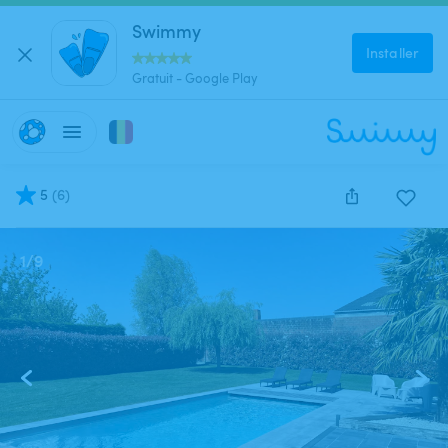
Swimmy
Installer
Gratuit - Google Play
5
(
6
)
1
/
9