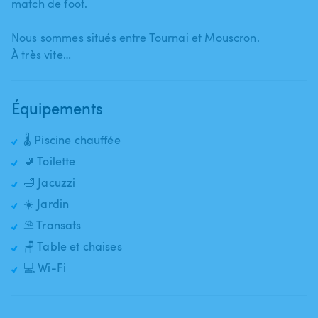
match de foot.
Nous sommes situés entre Tournai et Mouscron.
À très vite…
Équipements
🌡️ Piscine chauffée
🚽 Toilette
🛁 Jacuzzi
☀️ Jardin
⛱️ Transats
🪑 Table et chaises
💻 Wi-Fi