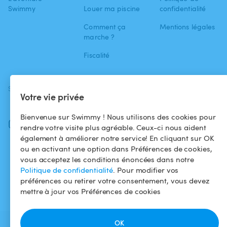
Swimmy
Louer ma piscine
confidentialité
Comment ça
Mentions légales
marche ?
Fiscalité
SUIVEZ-NOUS
TÉLÉCHARGEZ L'APP
Votre vie privée
Facebook
Bienvenue sur Swimmy ! Nous utilisons des cookies pour
Instagram
rendre votre visite plus agréable. Ceux-ci nous aident
également à améliorer notre service! En cliquant sur OK
ou en activant une option dans Préférences de cookies,
vous acceptez les conditions énoncées dans notre
Politique de confidentialité
. Pour modifier vos
préférences ou retirer votre consentement, vous devez
mettre à jour vos Préférences de cookies
OK