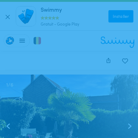
Swimmy
Installer
Gratuit - Google Play
Cette annonce est close et ne peut être réservée.
1
/
6