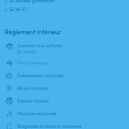
🤽 Bouées gonflables
💻 Wi-Fi
Règlement intérieur
🧒
Convient aux enfants
(0 - 12 ans)
🦓
Pas d'animaux
🎂
Événements autorisés
🥂
Alcool autorisé
🚭
Espace fumeur
🎶
Musique autorisée
🩱
Baignade en burkini autorisée