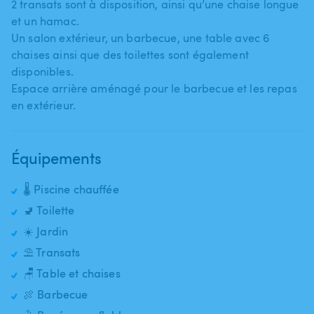
2 transats sont à disposition​,​ ainsi qu’une chaise longue
et un hamac.
Un salon extérieur​,​ un barbecue​,​ une table avec 6
chaises ainsi que des toilettes sont également
disponibles.
Espace arrière aménagé pour le barbecue et les repas
en extérieur.
Équipements
🌡️ Piscine chauffée
🚽 Toilette
☀️ Jardin
⛱️ Transats
🪑 Table et chaises
🍖 Barbecue