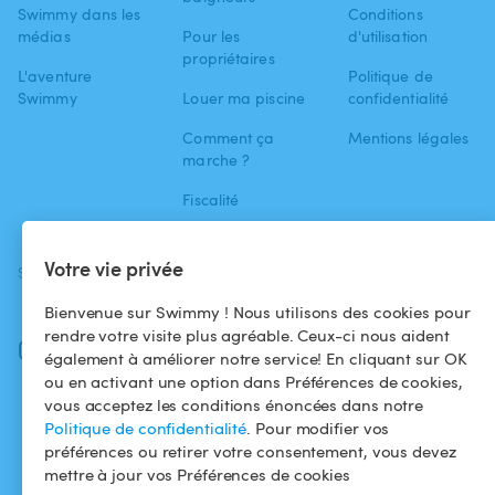
Swimmy dans les
Conditions
médias
Pour les
d'utilisation
propriétaires
L'aventure
Politique de
Swimmy
Louer ma piscine
confidentialité
Comment ça
Mentions légales
marche ?
Fiscalité
Votre vie privée
SUIVEZ-NOUS
TÉLÉCHARGEZ L'APP
Facebook
Bienvenue sur Swimmy ! Nous utilisons des cookies pour
rendre votre visite plus agréable. Ceux-ci nous aident
Instagram
également à améliorer notre service! En cliquant sur OK
ou en activant une option dans Préférences de cookies,
vous acceptez les conditions énoncées dans notre
Politique de confidentialité
. Pour modifier vos
préférences ou retirer votre consentement, vous devez
mettre à jour vos Préférences de cookies