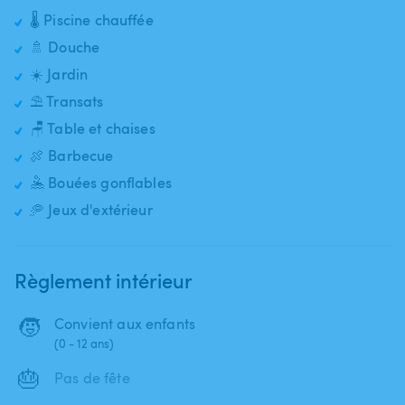
🌡️ Piscine chauffée
🚿 Douche
☀️ Jardin
⛱️ Transats
🪑 Table et chaises
🍖 Barbecue
🤽 Bouées gonflables
🥏 Jeux d'extérieur
Règlement intérieur
🧒
Convient aux enfants
(0 - 12 ans)
🎂
Pas de fête