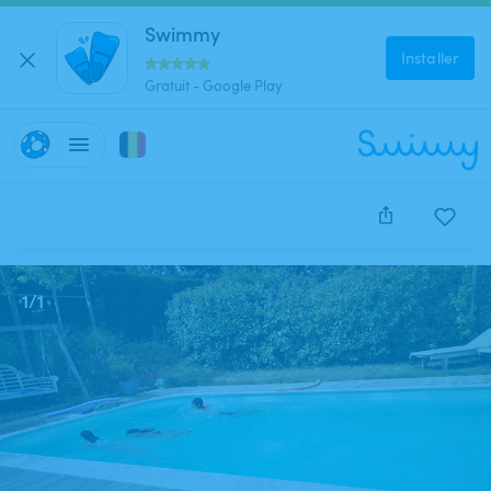
Swimmy
Installer
Gratuit - Google Play
Cette annonce est close et ne peut être réservée.
1
/
1