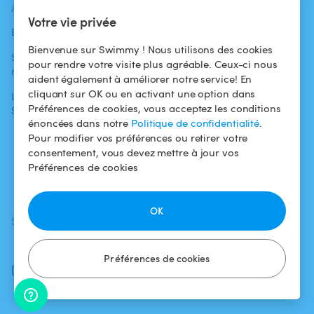
ACTUALITÉS
AIDE
AIDE
Votre vie privée
Blog
Pour les
Centre d'aide
baigneurs
Bienvenue sur Swimmy ! Nous utilisons des cookies
Swimmy dans les
Conditions
pour rendre votre visite plus agréable. Ceux-ci nous
médias
Pour les
d'utilisation
aident également à améliorer notre service! En
propriétaires
cliquant sur OK ou en activant une option dans
L'aventure
Politique de
Préférences de cookies, vous acceptez les conditions
Swimmy
Louer ma piscine
confidentialité
énoncées dans notre
Politique de confidentialité
.
Comment ça
Mentions légales
Pour modifier vos préférences ou retirer votre
marche ?
consentement, vous devez mettre à jour vos
Préférences de cookies
Fiscalité
OK
SUIVEZ-NOUS
TÉLÉCHARGEZ L'APP
Facebook
Préférences de cookies
Instagram