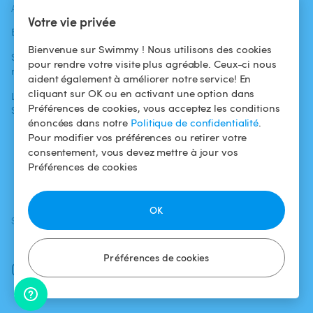
ACTUALITÉS
AIDE
AIDE
Votre vie privée
Blog
Pour les
Centre d'aide
baigneurs
Bienvenue sur Swimmy ! Nous utilisons des cookies
Swimmy dans les
Conditions
pour rendre votre visite plus agréable. Ceux-ci nous
médias
Pour les
d'utilisation
aident également à améliorer notre service! En
propriétaires
cliquant sur OK ou en activant une option dans
L'aventure
Politique de
Préférences de cookies, vous acceptez les conditions
Swimmy
Louer ma piscine
confidentialité
énoncées dans notre
Politique de confidentialité
.
Comment ça
Mentions légales
Pour modifier vos préférences ou retirer votre
marche ?
consentement, vous devez mettre à jour vos
Préférences de cookies
Fiscalité
OK
SUIVEZ-NOUS
TÉLÉCHARGEZ L'APP
Facebook
Préférences de cookies
Instagram