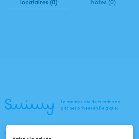
locataires (0)
hôtes (0)
Le premier site de location de
piscines privées en Belgique.
ACTUALITÉS
AIDE
AIDE
Votre vie privée