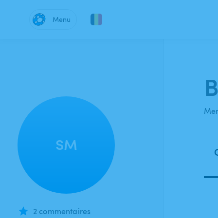
Menu
B
Mem
SM
2 commentaires