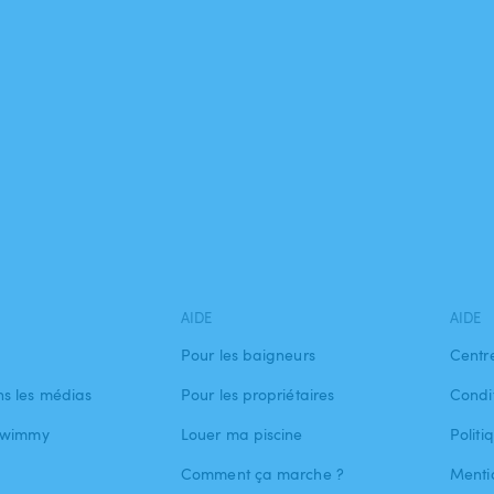
AIDE
AIDE
Pour les baigneurs
Centr
s les médias
Pour les propriétaires
Condit
 Swimmy
Louer ma piscine
Politi
Comment ça marche ?
Menti