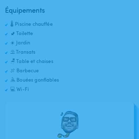
Équipements
🌡️ Piscine chauffée
🚽 Toilette
☀️ Jardin
⛱️ Transats
🪑 Table et chaises
🍖 Barbecue
🤽 Bouées gonflables
💻 Wi-Fi