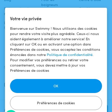
baigneurs
Swimmy dans les
Conditions
médias
Pour les
d'utilisation
Votre vie privée
propriétaires
L'aventure
Politique de
Swimmy
Louer ma piscine
confidentialité
Bienvenue sur Swimmy ! Nous utilisons des cookies
pour rendre votre visite plus agréable. Ceux-ci nous
Comment ça
Mentions légales
aident également à améliorer notre service! En
marche ?
cliquant sur OK ou en activant une option dans
Préférences de cookies, vous acceptez les conditions
Fiscalité
énoncées dans notre
Politique de confidentialité
.
Pour modifier vos préférences ou retirer votre
consentement, vous devez mettre à jour vos
SUIVEZ-NOUS
TÉLÉCHARGEZ L'APP
Préférences de cookies
Facebook
Instagram
OK
Préférences de cookies
Ajoutez une date et un créneau
Vérifier la