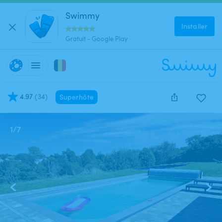
Swimmy
Installer
Gratuit - Google Play
4.97
(
34
)
Superhôte
1
/
7