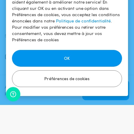
aident également à améliorer notre service! En
marche ?
cliquant sur OK ou en activant une option dans
Préférences de cookies, vous acceptez les conditions
Fiscalité
énoncées dans notre
Politique de confidentialité
.
Pour modifier vos préférences ou retirer votre
consentement, vous devez mettre à jour vos
SUIVEZ-NOUS
TÉLÉCHARGEZ L'APP
Préférences de cookies
Facebook
Instagram
OK
Préférences de cookies
Ajoutez une date et un créneau
Vérifier la
pour voir le prix
disponibilité