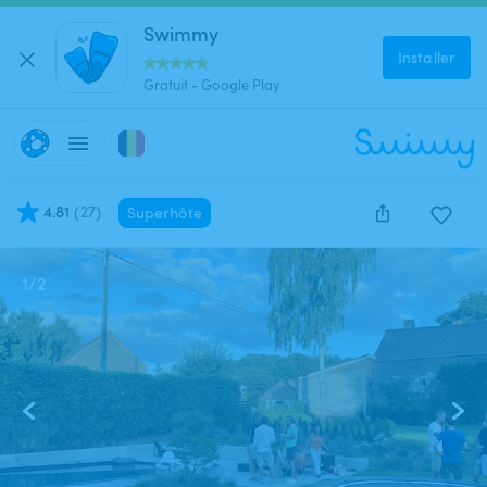
Swimmy
Installer
Gratuit - Google Play
4.81
(
27
)
Superhôte
1
/
2