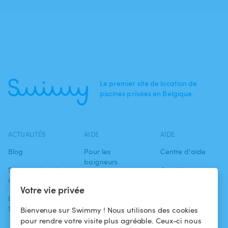
Le premier site de location de
piscines privées en Belgique.
ACTUALITÉS
AIDE
AIDE
Blog
Pour les
Centre d'aide
baigneurs
Swimmy dans les
Conditions
médias
Pour les
d'utilisation
Votre vie privée
propriétaires
L'aventure
Politique de
Swimmy
Louer ma piscine
confidentialité
Bienvenue sur Swimmy ! Nous utilisons des cookies
pour rendre votre visite plus agréable. Ceux-ci nous
Comment ça
Mentions légales