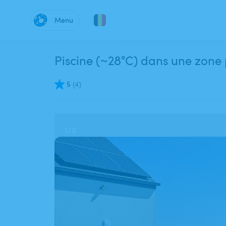
Menu
Piscine (~28°C) dans une zone 
5
(
4
)
1
/
6