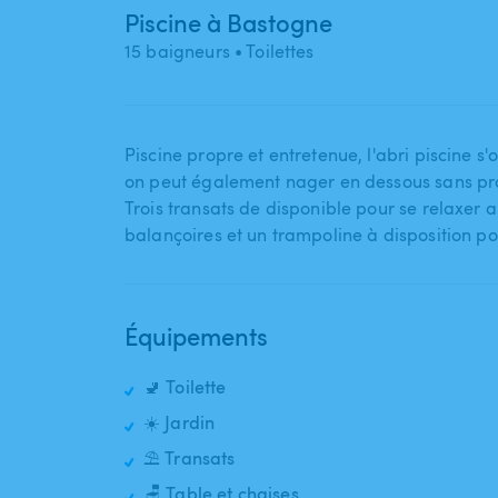
Piscine à Bastogne
15 baigneurs
• Toilettes
Piscine propre et entretenue​,​ l'abri piscine s'
on peut également nager en dessous sans pro
Trois transats de disponible pour se relaxer au
balançoires et un trampoline à disposition po
Équipements
🚽 Toilette
☀️ Jardin
⛱️ Transats
🪑 Table et chaises