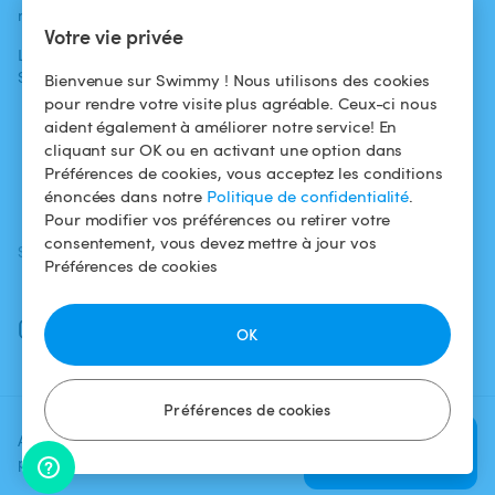
médias
Pour les
d'utilisation
Votre vie privée
propriétaires
L'aventure
Politique de
Swimmy
Louer ma piscine
confidentialité
Bienvenue sur Swimmy ! Nous utilisons des cookies
pour rendre votre visite plus agréable. Ceux-ci nous
Comment ça
Mentions légales
aident également à améliorer notre service! En
marche ?
cliquant sur OK ou en activant une option dans
Préférences de cookies, vous acceptez les conditions
Fiscalité
énoncées dans notre
Politique de confidentialité
.
Pour modifier vos préférences ou retirer votre
consentement, vous devez mettre à jour vos
SUIVEZ-NOUS
TÉLÉCHARGEZ L'APP
Préférences de cookies
Facebook
Instagram
OK
Préférences de cookies
Ajoutez une date et un créneau
Vérifier la
pour voir le prix
disponibilité