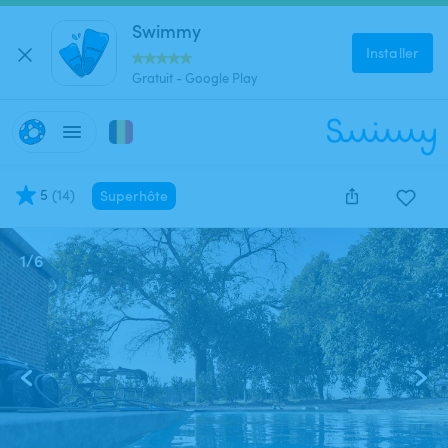
Swimmy
Installer
Gratuit - Google Play
5
(
14
)
Superhôte
1
/
6