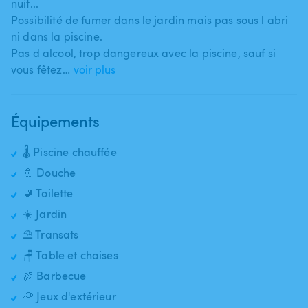
nuit...
Possibilité de fumer dans le jardin mais pas sous l abri
ni dans la piscine.
Pas d alcool​,​ trop dangereux avec la piscine​,​ sauf si
vous fêtez…
voir plus
Équipements
🌡️ Piscine chauffée
🚿 Douche
🚽 Toilette
☀️ Jardin
⛱️ Transats
🪑 Table et chaises
🍖 Barbecue
🥏 Jeux d'extérieur