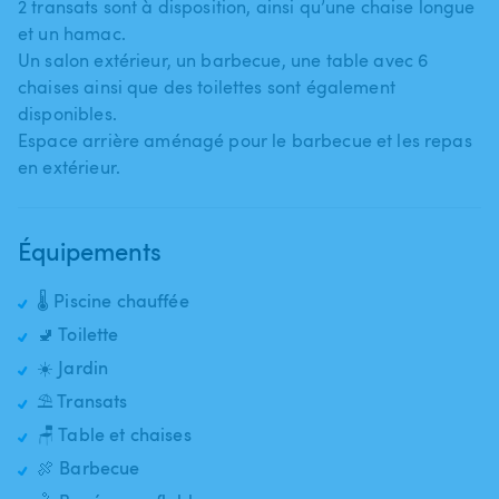
2 transats sont à disposition​,​ ainsi qu’une chaise longue
et un hamac.
Un salon extérieur​,​ un barbecue​,​ une table avec 6
chaises ainsi que des toilettes sont également
disponibles.
Espace arrière aménagé pour le barbecue et les repas
en extérieur.
Équipements
🌡️ Piscine chauffée
🚽 Toilette
☀️ Jardin
⛱️ Transats
🪑 Table et chaises
🍖 Barbecue