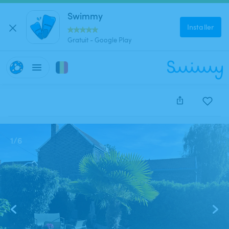
Swimmy
Installer
Gratuit - Google Play
Cette annonce est close et ne peut être réservée.
1
/
6