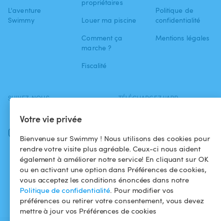
propriétaires
L'aventure
Politique de
Swimmy
Louer ma piscine
confidentialité
Comment ça
Mentions légales
marche ?
Fiscalité
SUIVEZ-NOUS
TÉLÉCHARGEZ L'APP
Facebook
Votre vie privée
Instagram
Bienvenue sur Swimmy ! Nous utilisons des cookies pour
rendre votre visite plus agréable. Ceux-ci nous aident
également à améliorer notre service! En cliquant sur OK
ou en activant une option dans Préférences de cookies,
vous acceptez les conditions énoncées dans notre
Politique de confidentialité
. Pour modifier vos
préférences ou retirer votre consentement, vous devez
mettre à jour vos Préférences de cookies