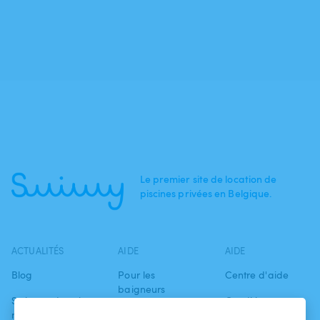
Le premier site de location de
piscines privées en Belgique.
ACTUALITÉS
AIDE
AIDE
Blog
Pour les
Centre d'aide
baigneurs
Swimmy dans les
Conditions
médias
Pour les
d'utilisation