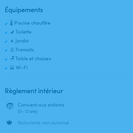
Équipements
🌡️ Piscine chauffée
🚽 Toilette
☀️ Jardin
⛱️ Transats
🪑 Table et chaises
💻 Wi-Fi
Règlement intérieur
🧒
Convient aux enfants
(0 - 12 ans)
🍁
Naturisme non autorisé