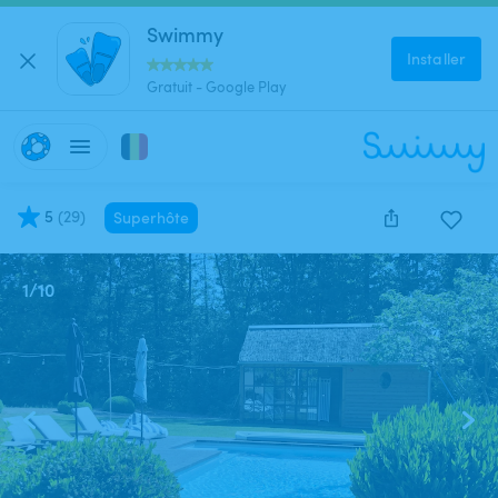
Swimmy
Installer
Gratuit - Google Play
5
(
29
)
Superhôte
1
/
10