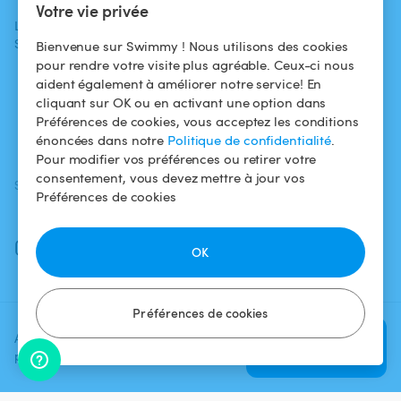
Votre vie privée
propriétaires
L'aventure
Politique de
Swimmy
Louer ma piscine
confidentialité
Bienvenue sur Swimmy ! Nous utilisons des cookies
pour rendre votre visite plus agréable. Ceux-ci nous
Comment ça
Mentions légales
aident également à améliorer notre service! En
marche ?
cliquant sur OK ou en activant une option dans
Préférences de cookies, vous acceptez les conditions
Fiscalité
énoncées dans notre
Politique de confidentialité
.
Pour modifier vos préférences ou retirer votre
consentement, vous devez mettre à jour vos
SUIVEZ-NOUS
TÉLÉCHARGEZ L'APP
Préférences de cookies
Facebook
Instagram
OK
Préférences de cookies
Ajoutez une date et un créneau
Vérifier la
pour voir le prix
disponibilité