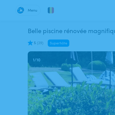
Menu
Belle piscine rénovée magnifi
5
(
29
)
Superhôte
1
/
10