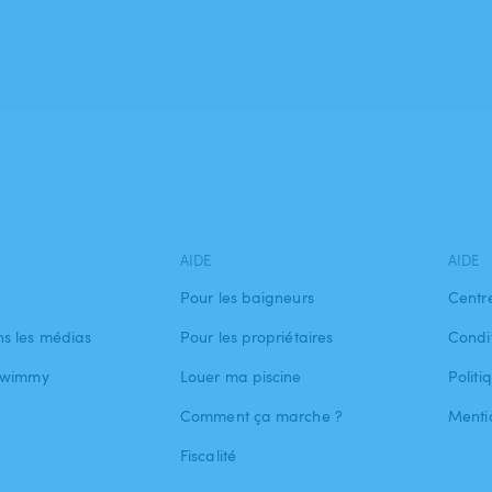
AIDE
AIDE
Pour les baigneurs
Centr
s les médias
Pour les propriétaires
Condit
 Swimmy
Louer ma piscine
Politi
Comment ça marche ?
Menti
Fiscalité