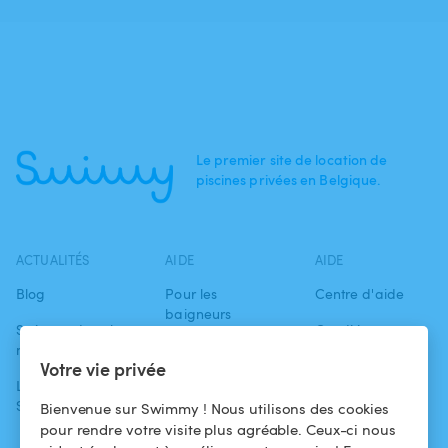
Le premier site de location de
piscines privées en Belgique.
ACTUALITÉS
AIDE
AIDE
Blog
Pour les
Centre d'aide
baigneurs
Swimmy dans les
Conditions
médias
Pour les
d'utilisation
Votre vie privée
propriétaires
L'aventure
Politique de
Swimmy
Louer ma piscine
confidentialité
Bienvenue sur Swimmy ! Nous utilisons des cookies
pour rendre votre visite plus agréable. Ceux-ci nous
Comment ça
Mentions légales