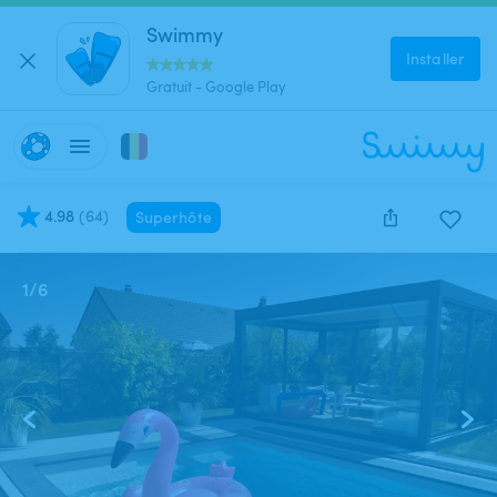
Swimmy
Installer
Gratuit - Google Play
4.98
(
64
)
Superhôte
1
/
6