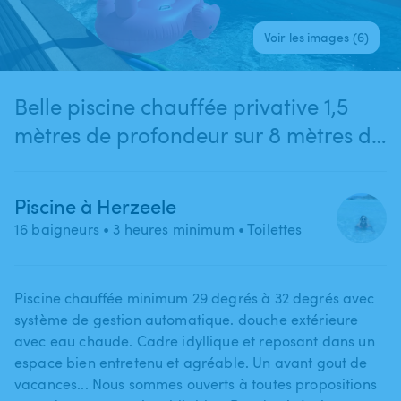
Voir les images (6)
Belle piscine chauffée privative 1,5
mètres de profondeur sur 8 mètres de
long sur 4 mètres de large, chauffée
au minimum à 29 degrés; Extérieur
Piscine à Herzeele
méditerranéen avec possibilité de
16 baigneurs
• 3 heures minimum
• Toilettes
SPA privatif et pool house en sus à
Herzeele. 2 adultes minimum
Piscine chauffée minimum 29 degrés à 32 degrés avec
système de gestion automatique. douche extérieure
avec eau chaude. Cadre idyllique et reposant dans un
espace bien entretenu et agréable. Un avant gout de
vacances... Nous sommes ouverts à toutes propositions