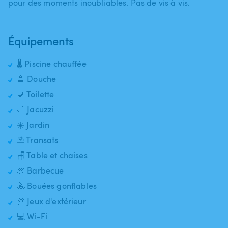
pour des moments inoubliables. Pas de vis à vis.
Équipements
🌡️ Piscine chauffée
🚿 Douche
🚽 Toilette
🛁 Jacuzzi
☀️ Jardin
⛱️ Transats
🪑 Table et chaises
🍖 Barbecue
🤽 Bouées gonflables
🥏 Jeux d'extérieur
💻 Wi-Fi