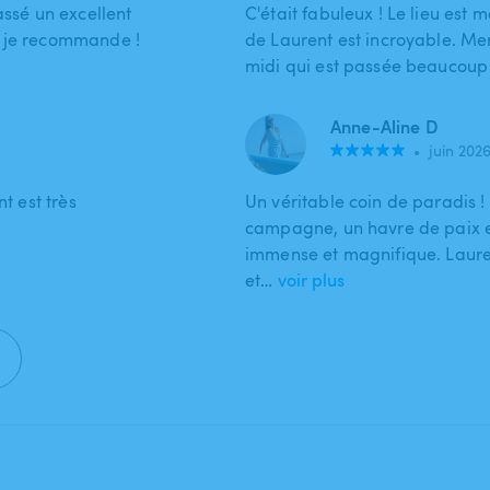
assé un excellent
C'était fabuleux ! Le lieu est m
, je recommande !
de Laurent est incroyable. Me
midi qui est passée beaucoup t
Anne-Aline D
•
juin 202
t est très
Un véritable coin de paradis !
campagne, un havre de paix et
immense et magnifique. Lauren
et…
voir plus