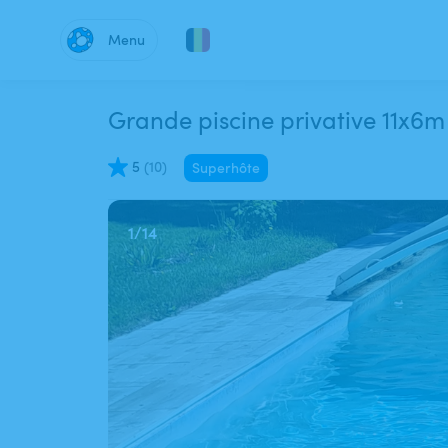
Menu
Grande piscine privative 11x6m
5
(
10
)
Superhôte
1
/
14