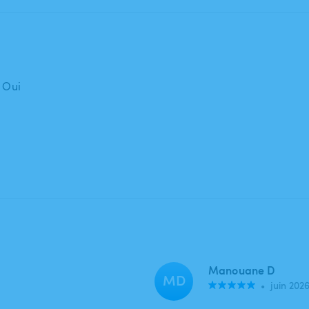
: Oui
Manouane D
MD
•
juin 202