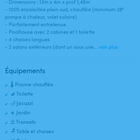
- Dimensions : 13m x 4m x prof 1​,​45m
- 100% ensoleillée plein sud​,​ chauffée (minimum 28°
pompe à chaleur​,​ volet solaire)
- Parfaitement entretenue
- Poolhouse avec 2 cabines et 1 toilette
- 4 chaises longues
- 2 salons extérieurs (dont un sous une…
voir plus
Équipements
🌡️ Piscine chauffée
🚽 Toilette
🛁 Jacuzzi
☀️ Jardin
⛱️ Transats
🪑 Table et chaises