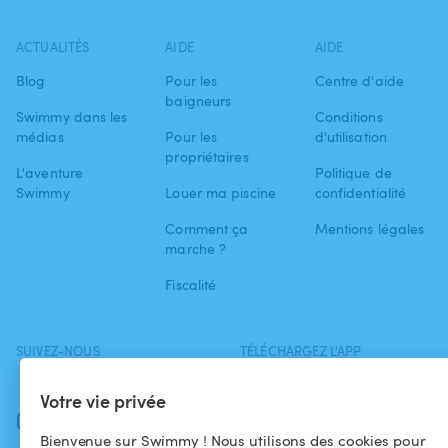
ACTUALITÉS
AIDE
AIDE
Blog
Pour les
Centre d'aide
baigneurs
Swimmy dans les
Conditions
médias
Pour les
d'utilisation
propriétaires
L'aventure
Politique de
Swimmy
Louer ma piscine
confidentialité
Comment ça
Mentions légales
marche ?
Fiscalité
SUIVEZ-NOUS
TÉLÉCHARGEZ L'APP
Facebook
Votre vie privée
Instagram
Bienvenue sur Swimmy ! Nous utilisons des cookies pour