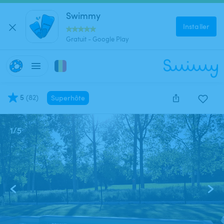
Swimmy
Installer
Gratuit - Google Play
5
(
82
)
Superhôte
1
/
5