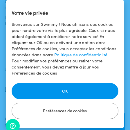
Swimmy dans les
Conditions
médias
Pour les
d'utilisation
Votre vie privée
propriétaires
L'aventure
Politique de
Swimmy
Louer ma piscine
confidentialité
Bienvenue sur Swimmy ! Nous utilisons des cookies
pour rendre votre visite plus agréable. Ceux-ci nous
Comment ça
Mentions légales
aident également à améliorer notre service! En
marche ?
cliquant sur OK ou en activant une option dans
Préférences de cookies, vous acceptez les conditions
Fiscalité
énoncées dans notre
Politique de confidentialité
.
Pour modifier vos préférences ou retirer votre
consentement, vous devez mettre à jour vos
SUIVEZ-NOUS
TÉLÉCHARGEZ L'APP
Préférences de cookies
Facebook
Instagram
OK
Préférences de cookies
Ajoutez une date et un créneau
Vérifier la
pour voir le prix
disponibilité