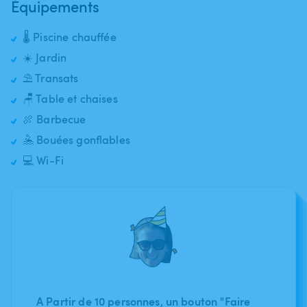
Équipements
🌡️ Piscine chauffée
☀️ Jardin
⛱️ Transats
🪑 Table et chaises
🍖 Barbecue
🤽 Bouées gonflables
💻 Wi-Fi
A Partir de 10 personnes, un bouton "Faire