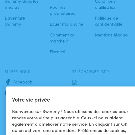
Swimmy dans les
Conditions
médias
Pour les
d'utilisation
propriétaires
L'aventure
Politique de
Swimmy
Louer ma piscine
confidentialité
Comment ça
Mentions légales
marche ?
Fiscalité
SUIVEZ-NOUS
TÉLÉCHARGEZ L'APP
Facebook
Instagram
Votre vie privée
Bienvenue sur Swimmy ! Nous utilisons des cookies pour
rendre votre visite plus agréable. Ceux-ci nous aident
également à améliorer notre service! En cliquant sur OK
ou en activant une option dans Préférences de cookies,