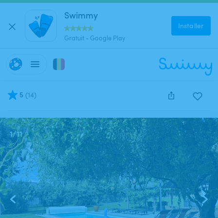
Swimmy
Installer
Gratuit - Google Play
5
(
14
)
Cette annonce est close et ne peut être réservée.
1
/
11