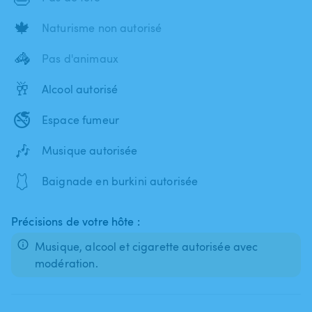
🍁
Naturisme non autorisé
🦓
Pas d'animaux
🥂
Alcool autorisé
🚭
Espace fumeur
🎶
Musique autorisée
🩱
Baignade en burkini autorisée
Précisions de votre hôte :
Musique, alcool et cigarette autorisée avec
modération.